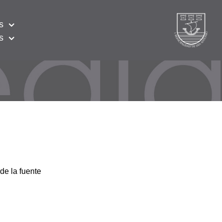
s
s
de la fuente