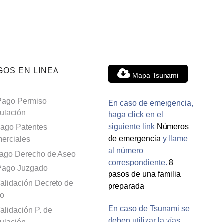
GOS EN LINEA
Mapa Tsunami
Pago Permiso
En caso de emergencia,
culación
haga click en el
siguiente link
Números
ago Patentes
de emergencia
y llame
erciales
al número
ago Derecho de Aseo
correspondiente.
8
Pago Juzgado
pasos de una familia
alidación Decreto de
preparada
o
En caso de Tsunami se
alidación P. de
deben utilizar la vías
culación