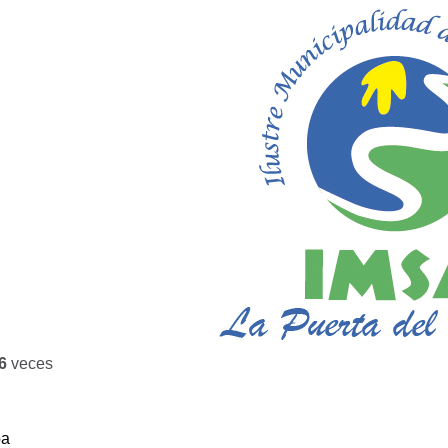
6
veces
ba