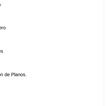
a
ero
es
ón de Planos.