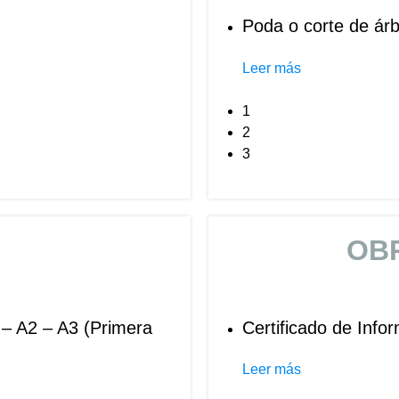
Poda o corte de árb
Leer más
1
2
3
OB
 – A2 – A3 (Primera
Certificado de Info
Leer más