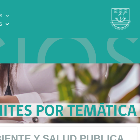
s
s
IENTE Y SALUD PUBLICA