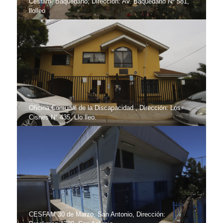
Cesfam, Baquedano; Dirección: Av. Baquedano Nº 581,
llolleo
Oficina Comunal de la Discapacidad , Dirección: Los
Cisnes N° 435, Llo lleo.
CESFAM 30 de Marzo, San Antonio, Dirección: