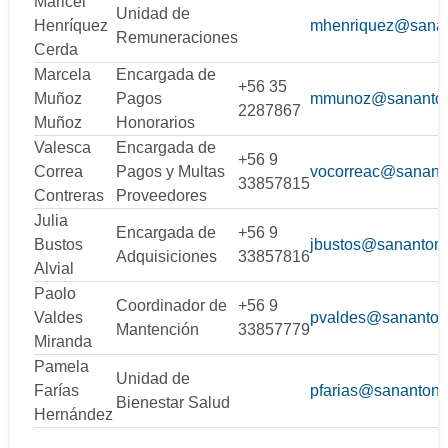
Maricel
Unidad de
Henríquez
mhenriquez@sanan
Remuneraciones
Cerda
Marcela
Encargada de
+56 35
Muñoz
Pagos
mmunoz@sanantoni
2287867
Muñoz
Honorarios
Valesca
Encargada de
+56 9
Correa
Pagos y Multas
vocorreac@sananto
33857815
Contreras
Proveedores
Julia
Encargada de
+56 9
Bustos
jbustos@sanantoni
Adquisiciones
33857816
Alvial
Paolo
Coordinador de
+56 9
Valdes
pvaldes@sanantoni
Mantención
33857779
Miranda
Pamela
Unidad de
Farías
pfarias@sanantonio
Bienestar Salud
Hernández