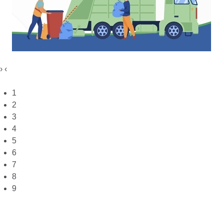
›
‹
1
2
3
4
5
6
7
8
9