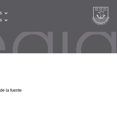
s
s
de la fuente