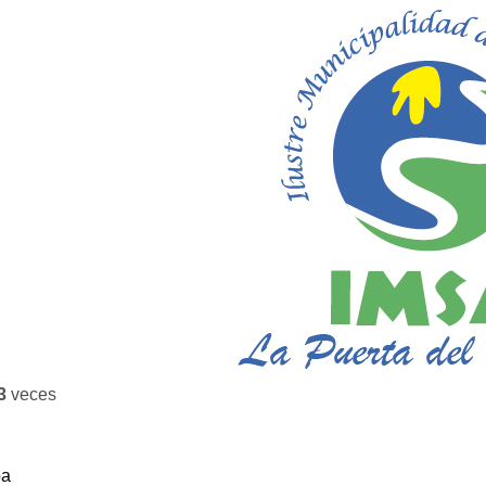
3
veces
ba