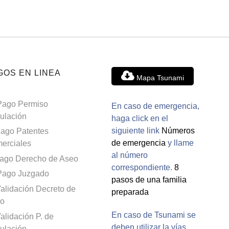
GOS EN LINEA
Mapa Tsunami
Pago Permiso
En caso de emergencia,
culación
haga click en el
siguiente link
Números
ago Patentes
de emergencia
y llame
erciales
al número
ago Derecho de Aseo
correspondiente.
8
Pago Juzgado
pasos de una familia
alidación Decreto de
preparada
o
En caso de Tsunami se
alidación P. de
deben utilizar la vías
culación